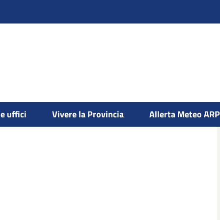
ristici
e uffici
Vivere la Provincia
Allerta Meteo AR