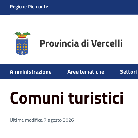
Regione Piemonte
Provincia di Vercelli
Home
Aree tematiche
Turismo
Turismo
Comuni tu
Amministrazione
Aree tematiche
Settori 
Comuni turistici
Ultima modifica 7 agosto 2026