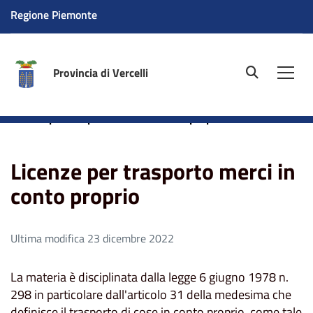
Regione Piemonte
Provincia di Vercelli
site.searc
Men
Home
Aree tematiche
Trasporti
Trasporti privati
Licenze per trasporto merci in conto proprio
Licenze per trasporto merci in
conto proprio
Ultima modifica 23 dicembre 2022
La materia è disciplinata dalla legge 6 giugno 1978 n.
298 in particolare dall'articolo 31 della medesima che
definisce il trasporto di cose in conto proprio, come tale