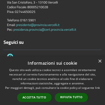
Via San Cristoforo, 3 - 13100 Vercelli
Codice Fiscale:
80005210028
P.Iva:
02744650025
Telefono:
0161 5901
Email:
presidente@provincia.vercelli.it
Pec:
presidenza.provincia@cert.provincia.vercelli.it
Seguici su
×
Informazioni sui cookie
Questo sito web utilizza cookie tecnici e assimilati strettamente
necessari al corretto funzionamento e alla navigazione del sito,
Accessibilità
Privacy
Cookie
Mappa del sito
nonché un cookie tecnico analitico al solo fine di elaborare
Dichiarazione di accessibilità e meccanismo di feedback
Link Utili
informazioni statistiche, aggregate e anonime.
Per maggiori dettagli, può consultare la cookie policy al seguente
link
Copyright © 2026 • Provincia di Vercelli • Powered by
Municipium
•
Accesso redazione
RIFIUTA TUTTO
ACCETTA TUTTO