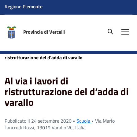
Regione Piemonte
Provincia di Vercelli
site.searc
Men
Home
News
Scuola
Al via i lavori di
ristrutturazione del d’adda di varallo
Al via i lavori di
ristrutturazione del d’adda di
varallo
Pubblicato il 24 settembre 2020 •
Scuola
•
Via Mario
Tancredi Rossi, 13019 Varallo VC, Italia