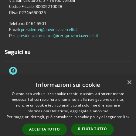
Via San Cristoforo, 3 - 13100 Vercelli
Codice Fiscale:
80005210028
P.Iva:
02744650025
Telefono:
0161 5901
Email:
presidente@provincia.vercelli.it
Pec:
presidenza.provincia@cert.provincia.vercelli.it
Seguici su
×
Informazioni sui cookie
Questo sito web utilizza cookie tecnici e assimilati strettamente
Accessibilità
Privacy
Cookie
Mappa del sito
necessari al corretto funzionamento e alla navigazione del sito,
Dichiarazione di accessibilità e meccanismo di feedback
Link Utili
nonché un cookie tecnico analitico al solo fine di elaborare
informazioni statistiche, aggregate e anonime.
Copyright © 2026 • Provincia di Vercelli • Powered by
Municipium
•
Per maggiori dettagli, può consultare la cookie policy al seguente
link
Accesso redazione
RIFIUTA TUTTO
ACCETTA TUTTO