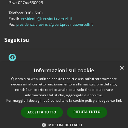
P.Iva:
02744650025
Telefono:
0161 5901
Email:
presidente@provincia.vercelli.it
Pec:
presidenza.provincia@cert.provincia.vercelli.it
Seguici su
×
Informazioni sui cookie
Questo sito web utilizza cookie tecnici e assimilati strettamente
Accessibilità
Privacy
Cookie
Mappa del sito
necessari al corretto funzionamento e alla navigazione del sito,
Dichiarazione di accessibilità e meccanismo di feedback
Link Utili
nonché un cookie tecnico analitico al solo fine di elaborare
informazioni statistiche, aggregate e anonime.
Copyright © 2026 • Provincia di Vercelli • Powered by
Municipium
•
Per maggiori dettagli, può consultare la cookie policy al seguente
link
Accesso redazione
RIFIUTA TUTTO
ACCETTA TUTTO
MOSTRA DETTAGLI