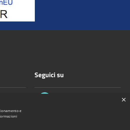
Seguici su
×
nzionamento e
nformazioni
celli.it