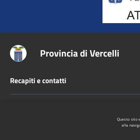
Provincia di Vercelli
Recapiti e contatti
Via San Cristoforo, 3 - 13100 Vercelli
Codice Fiscale:
80005210028
P.Iva:
02744650025
Questo sito 
alla navig