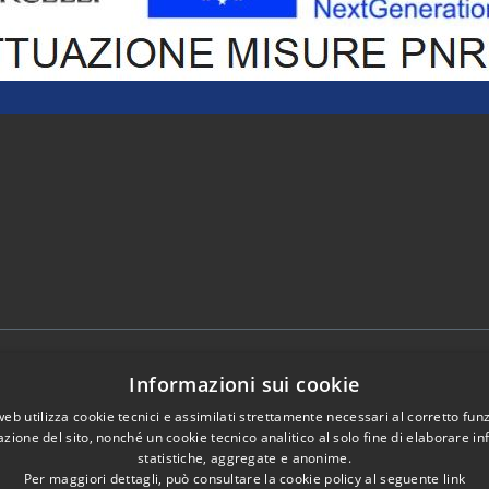
Telefono:
0161 5901
Informazioni sui cookie
Email:
presidente@provincia.vercelli.it
Pec:
web utilizza cookie tecnici e assimilati strettamente necessari al corretto fu
azione del sito, nonché un cookie tecnico analitico al solo fine di elaborare i
presidenza.provincia@cert.provincia.ver
statistiche, aggregate e anonime.
Per maggiori dettagli, può consultare la cookie policy al seguente
link