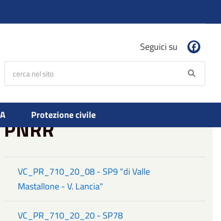
Seguici su
cerca nel sito
Searc
PA
Protezione civile
PNRR
VC_PR_710_20_08 - SP9 "di Valle
Mastallone - V. Lancia"
VC_PR_710_20_20 - SP78