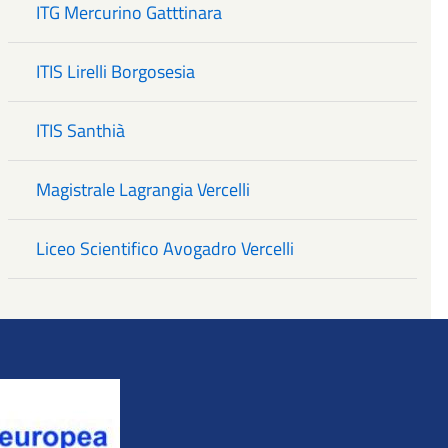
ITG Mercurino Gatttinara
ITIS Lirelli Borgosesia
ITIS Santhià
Magistrale Lagrangia Vercelli
Liceo Scientifico Avogadro Vercelli