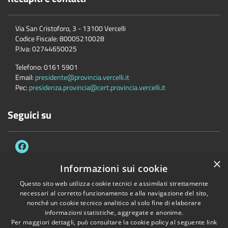
Via San Cristoforo, 3 - 13100 Vercelli
Codice Fiscale:
80005210028
P.Iva:
02744650025
Telefono:
0161 5901
Email:
presidente@provincia.vercelli.it
Pec:
presidenza.provincia@cert.provincia.vercelli.it
Seguici su
×
Informazioni sui cookie
Questo sito web utilizza cookie tecnici e assimilati strettamente
Accessibilità
Privacy
Cookie
Mappa del sito
necessari al corretto funzionamento e alla navigazione del sito,
Dichiarazione di accessibilità e meccanismo di feedback
Link Utili
nonché un cookie tecnico analitico al solo fine di elaborare
informazioni statistiche, aggregate e anonime.
Copyright © 2026 • Provincia di Vercelli • Powered by
Municipium
•
Per maggiori dettagli, può consultare la cookie policy al seguente
link