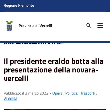
Regione Piemonte
Provincia di Vercelli
site.searc
Men
Home
News
Politica
Il presidente eraldo botta alla
presentazione della novara-vercelli
Il presidente eraldo botta alla
presentazione della novara-
vercelli
Pubblicato il 3 marzo 2022 •
Opere
,
Politica
,
Trasporti
,
Viabilità