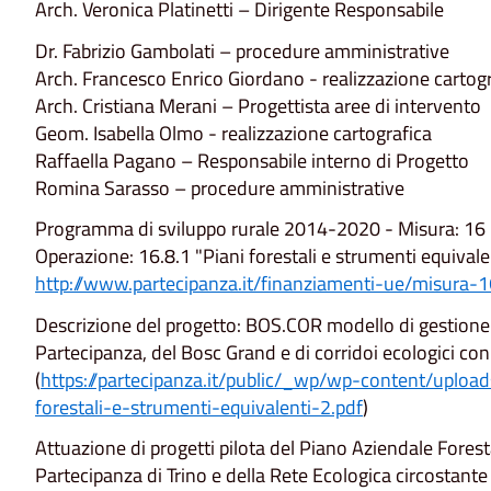
Arch. Veronica Platinetti – Dirigente Responsabile
Dr. Fabrizio Gambolati – procedure amministrative
Arch. Francesco Enrico Giordano - realizzazione cartogr
Arch. Cristiana Merani – Progettista aree di intervento
Geom. Isabella Olmo - realizzazione cartografica
Raffaella Pagano – Responsabile interno di Progetto
Romina Sarasso – procedure amministrative
Programma di sviluppo rurale 2014-2020 - Misura: 16
Operazione: 16.8.1 "Piani forestali e strumenti equivale
http://www.partecipanza.it/finanziamenti-ue/misura-
Descrizione del progetto: BOS.COR modello di gestione de
Partecipanza, del Bosc Grand e di corridoi ecologici co
(
https://partecipanza.it/public/_wp/wp-content/uplo
forestali-e-strumenti-equivalenti-2.pdf
)
Attuazione di progetti pilota del Piano Aziendale Forest
Partecipanza di Trino e della Rete Ecologica circostante