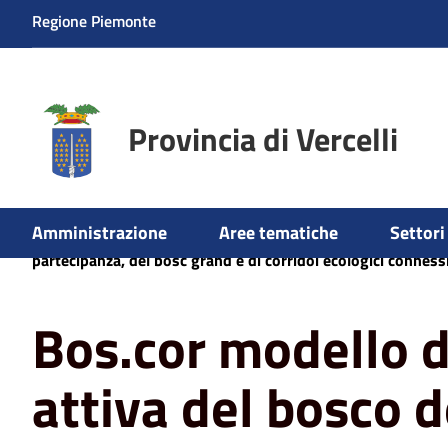
Regione Piemonte
Provincia di Vercelli
Amministrazione
Aree tematiche
Settori 
Home
News
Ambiente
Bos.cor modello di gestione a
partecipanza, del bosc grand e di corridoi ecologici conness
Bos.cor modello d
attiva del bosco d