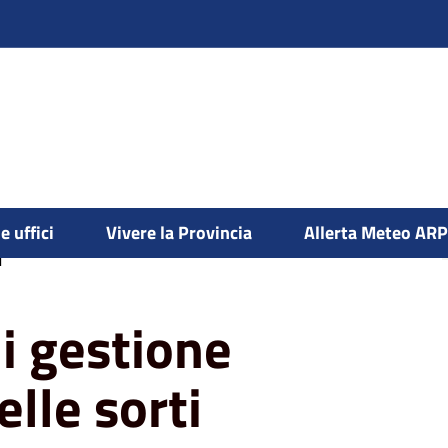
e uffici
Vivere la Provincia
Allerta Meteo AR
ttiva del bosco delle sorti della
i
i gestione
elle sorti