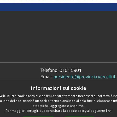
Telefono:
0161 5901
Email:
presidente@provincia.vercelli.it
Pec:
Informazioni sui cookie
presidenza.provincia@cert.provincia.ver
web utilizza cookie tecnici e assimilati strettamente necessari al corretto fu
azione del sito, nonché un cookie tecnico analitico al solo fine di elaborare i
statistiche, aggregate e anonime.
Per maggiori dettagli, può consultare la cookie policy al seguente
link
Copyright © 2026 • 