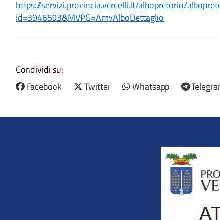
https://servizi.provincia.vercelli.it/albopretorio/albopr
id=3946593&MVPG=AmvAlboDettaglio
Condividi su:
Facebook
Twitter
Whatsapp
Telegr
Title