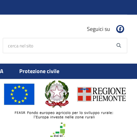
Seguici su
cerca nel sito
Searc
PA
Protezione civile