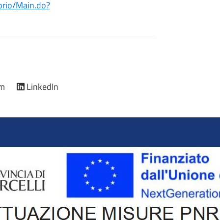
etorio/Main.do?
am
LinkedIn