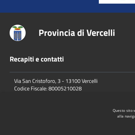
Provincia di Vercelli
Recapiti e contatti
Via San Cristoforo, 3 - 13100 Vercelli
Codice Fiscale:
80005210028
P.Iva:
02744650025
Questo sito 
alla navig
Accessibilità
Privacy
Cookie
Mappa del sito