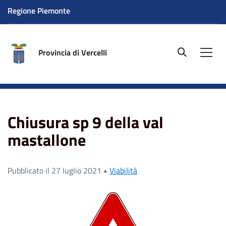
Regione Piemonte
Provincia di Vercelli
site.searc
Men
Home
News
Chiusura sp 9 della val mastallone
Chiusura sp 9 della val
mastallone
Pubblicato il 27 luglio 2021 •
Viabilità