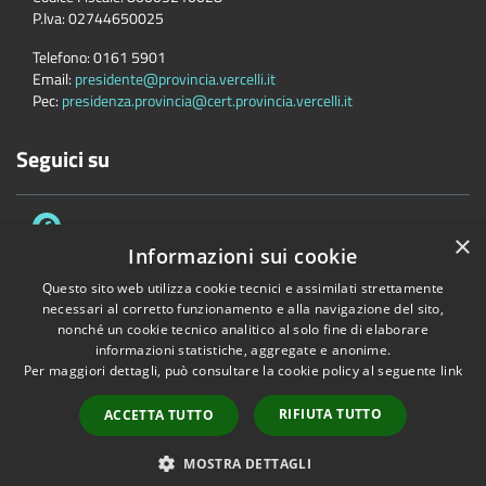
P.Iva:
02744650025
Telefono:
0161 5901
Email:
presidente@provincia.vercelli.it
Pec:
presidenza.provincia@cert.provincia.vercelli.it
Seguici su
×
Informazioni sui cookie
Questo sito web utilizza cookie tecnici e assimilati strettamente
necessari al corretto funzionamento e alla navigazione del sito,
Accessibilità
Privacy
Cookie
Mappa del sito
nonché un cookie tecnico analitico al solo fine di elaborare
Dichiarazione di accessibilità e meccanismo di feedback
Link Utili
informazioni statistiche, aggregate e anonime.
Per maggiori dettagli, può consultare la cookie policy al seguente
link
Copyright © 2026 • Provincia di Vercelli • Powered by
Municipium
•
Accesso redazione
RIFIUTA TUTTO
ACCETTA TUTTO
MOSTRA DETTAGLI